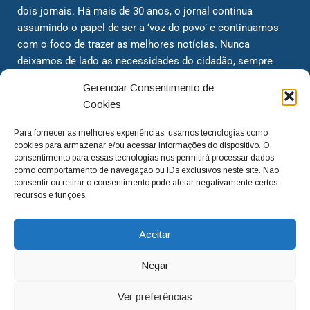
dois jornais. Há mais de 30 anos, o jornal continua
assumindo o papel de ser a ‘voz do povo’ e continuamos
com o foco de trazer as melhores notícias. Nunca
deixamos de lado as necessidades do cidadão, sempre
questionando os órgãos públicos em busca de melhorias
Gerenciar Consentimento de
para a cidade e sempre cobrando resoluções para casos
Cookies
‘esquecidos’. Informar é a nossa missão!
Para fornecer as melhores experiências, usamos tecnologias como
cookies para armazenar e/ou acessar informações do dispositivo. O
adm@jtv.com.br
(19) 3929-6225
consentimento para essas tecnologias nos permitirá processar dados
como comportamento de navegação ou IDs exclusivos neste site. Não
(19) 99450-1424
consentir ou retirar o consentimento pode afetar negativamente certos
recursos e funções.
Aceitar
Negar
Ver preferências