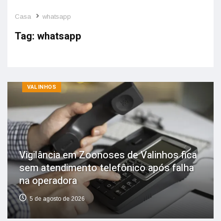
Casa
whatsapp
Tag:
whatsapp
VALINHOS
Vigilância em Zoonoses de Valinhos fica
sem atendimento telefônico após falha
na operadora
WhatsApp libera nomes de usuário; veja
5 de agosto de 2026
como criar o seu e proteger sua
privacidade