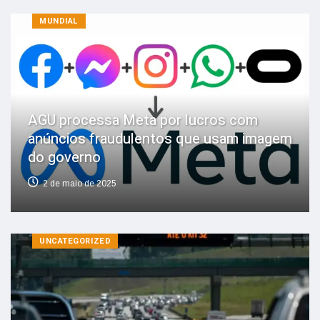
MUNDIAL
AGU processa Meta por lucros com
anúncios fraudulentos que usam imagem
do governo
2 de maio de 2025
UNCATEGORIZED