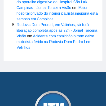
do aparelho digestivo do Hospital São Luiz
Campinas - Jornal Terceira Visão
em
Maior
hospital privado do interior paulista inaugura esta
semana em Campinas
Rodovia Dom Pedro I, em Valinhos, só terá
liberação completa após às 22h - Jornal Terceira
Visão
em
Acidente com caminhão bitrem deixa
motorista ferido na Rodovia Dom Pedro I em
Valinhos