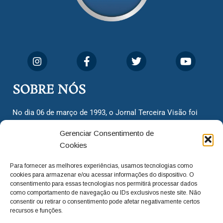
SOBRE NÓS
No dia 06 de março de 1993, o Jornal Terceira Visão foi
fundado para ser uma terceira via de notícias para os
Gerenciar Consentimento de
cidadãos valinhenses, já que naquela época só existiam
Cookies
dois jornais. Há mais de 30 anos, o jornal continua
assumindo o papel de ser a ‘voz do povo’ e continuamos
Para fornecer as melhores experiências, usamos tecnologias como
com o foco de trazer as melhores notícias. Nunca
cookies para armazenar e/ou acessar informações do dispositivo. O
deixamos de lado as necessidades do cidadão, sempre
consentimento para essas tecnologias nos permitirá processar dados
como comportamento de navegação ou IDs exclusivos neste site. Não
questionando os órgãos públicos em busca de melhorias
consentir ou retirar o consentimento pode afetar negativamente certos
para a cidade e sempre cobrando resoluções para casos
recursos e funções.
‘esquecidos’. Informar é a nossa missão!