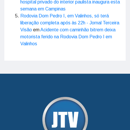
hospital privado do interior paulista inaugura esta
semana em Campinas
Rodovia Dom Pedro I, em Valinhos, só terá
liberação completa após às 22h - Jornal Terceira
Visão
em
Acidente com caminhão bitrem deixa
motorista ferido na Rodovia Dom Pedro I em
Valinhos