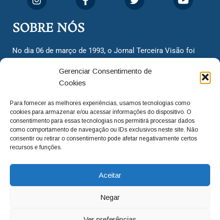
SOBRE NÓS
No dia 06 de março de 1993, o Jornal Terceira Visão foi
fundado para ser uma terceira via de notícias para os
Gerenciar Consentimento de
cidadãos valinhenses, já que naquela época só existiam
Cookies
dois jornais. Há mais de 30 anos, o jornal continua
assumindo o papel de ser a ‘voz do povo’ e continuamos
Para fornecer as melhores experiências, usamos tecnologias como
com o foco de trazer as melhores notícias. Nunca
cookies para armazenar e/ou acessar informações do dispositivo. O
deixamos de lado as necessidades do cidadão, sempre
consentimento para essas tecnologias nos permitirá processar dados
como comportamento de navegação ou IDs exclusivos neste site. Não
questionando os órgãos públicos em busca de melhorias
consentir ou retirar o consentimento pode afetar negativamente certos
para a cidade e sempre cobrando resoluções para casos
recursos e funções.
‘esquecidos’. Informar é a nossa missão!
Aceitar
adm@jtv.com.br
(19) 3929-6225
Negar
(19) 99450-1424
Ver preferências