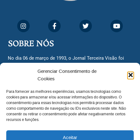
SOBRE NÓS
No dia 06 de março de 1993, o Jornal Terceira Visão foi
fundado para ser uma terceira via de notícias para os
Gerenciar Consentimento de
cidadãos valinhenses, já que naquela época só existiam
Cookies
dois jornais. Há mais de 30 anos, o jornal continua
assumindo o papel de ser a ‘voz do povo’ e continuamos
Para fornecer as melhores experiências, usamos tecnologias como
com o foco de trazer as melhores notícias. Nunca
cookies para armazenar e/ou acessar informações do dispositivo. O
deixamos de lado as necessidades do cidadão, sempre
consentimento para essas tecnologias nos permitirá processar dados
como comportamento de navegação ou IDs exclusivos neste site. Não
questionando os órgãos públicos em busca de melhorias
consentir ou retirar o consentimento pode afetar negativamente certos
para a cidade e sempre cobrando resoluções para casos
recursos e funções.
‘esquecidos’. Informar é a nossa missão!
Aceitar