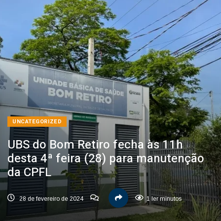
UNCATEGORIZED
UBS do Bom Retiro fecha às 11h
desta 4ª feira (28) para manutenção
da CPFL
28 de fevereiro de 2024
1 ler minutos