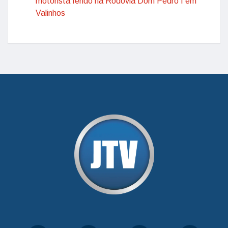
motorista ferido na Rodovia Dom Pedro I em
Valinhos