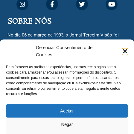
SOBRE NÓS
No dia 06 de março de 1993, o Jornal Terceira Visão foi
fundado para ser uma terceira via de notícias para os
Gerenciar Consentimento de
cidadãos valinhenses, já que naquela época só existiam
Cookies
dois jornais. Há mais de 30 anos, o jornal continua
assumindo o papel de ser a ‘voz do povo’ e continuamos
Para fornecer as melhores experiências, usamos tecnologias como
com o foco de trazer as melhores notícias. Nunca
cookies para armazenar e/ou acessar informações do dispositivo. O
deixamos de lado as necessidades do cidadão, sempre
consentimento para essas tecnologias nos permitirá processar dados
como comportamento de navegação ou IDs exclusivos neste site. Não
questionando os órgãos públicos em busca de melhorias
consentir ou retirar o consentimento pode afetar negativamente certos
para a cidade e sempre cobrando resoluções para casos
recursos e funções.
‘esquecidos’. Informar é a nossa missão!
Aceitar
adm@jtv.com.br
(19) 3929-6225
Negar
(19) 99450-1424