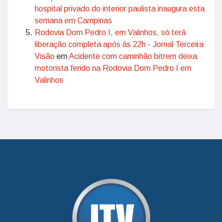
hospital privado do interior paulista inaugura esta
semana em Campinas
Rodovia Dom Pedro I, em Valinhos, só terá
liberação completa após às 22h - Jornal Terceira
Visão
em
Acidente com caminhão bitrem deixa
motorista ferido na Rodovia Dom Pedro I em
Valinhos