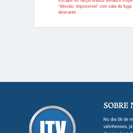
Escape 60’ lança ônibus temático insp
“Missão: Impossível” com sala de fuga
itinerante
SOBRE 
No dia 06 de m
valinhenses, j