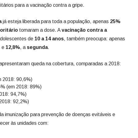
oritários para a vacinação contra a gripe.
a
já esteja liberada para toda a população, apenas
25%
oritário
tomaram a dose. A
vacinação contra a
 adolescentes de
10 a 14 anos
, também preocupa: apenas
e
e
12,8%
, a
segunda
.
 apresentaram queda na cobertura, comparadas a 2018:
m 2018: 90,6%)
,5% (em 2018: 89%)
018: 94,7%)
2018: 92,2%)
 da imunização para prevenção de doenças evitáveis e
ecer às unidades com: