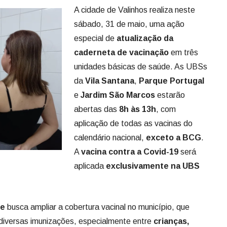
A cidade de Valinhos realiza neste
sábado, 31 de maio, uma ação
especial de
atualização da
caderneta de vacinação
em três
unidades básicas de saúde. As UBSs
da
Vila Santana
,
Parque Portugal
e
Jardim São Marcos
estarão
abertas das
8h às 13h
, com
aplicação de todas as vacinas do
calendário nacional,
exceto a BCG
.
A
vacina contra a Covid-19
será
aplicada
exclusivamente na UBS
de
busca ampliar a cobertura vacinal no município, que
m diversas imunizações, especialmente entre
crianças,