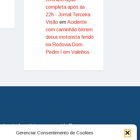
completa após às
22h - Jornal Terceira
Visão
em
Acidente
com caminhão bitrem
deixa motorista ferido
na Rodovia Dom
Pedro I em Valinhos
eira via de notícias para os cidadãos
Gerenciar Consentimento de Cookies
o jornal continua assumindo o papel