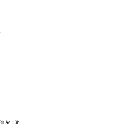
o
:
 8h às 13h