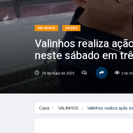
VALINHOS
SAÚDE
Valinhos realiza açã
neste sábado em tr
29 de maio de 2025
2 ler m
Casa
VALINHOS
Valinhos realiza ação 