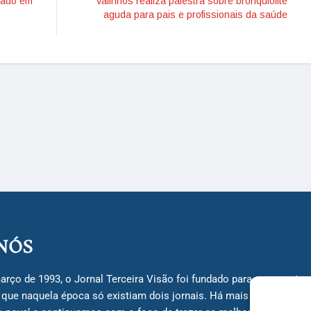
irado em
Valinhos realiza palestra sobre bronquiolite
aguda para pais e profissionais da saúde
NÓS
arço de 1993, o Jornal Terceira Visão foi fundado para ser uma terc
á que naquela época só existiam dois jornais. Há mais de 30 anos, 