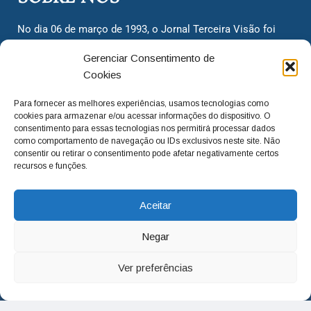
No dia 06 de março de 1993, o Jornal Terceira Visão foi
fundado para ser uma terceira via de notícias para os
Gerenciar Consentimento de
cidadãos valinhenses, já que naquela época só existiam
Cookies
dois jornais. Há mais de 30 anos, o jornal continua
assumindo o papel de ser a ‘voz do povo’ e continuamos
Para fornecer as melhores experiências, usamos tecnologias como
com o foco de trazer as melhores notícias. Nunca
cookies para armazenar e/ou acessar informações do dispositivo. O
deixamos de lado as necessidades do cidadão, sempre
consentimento para essas tecnologias nos permitirá processar dados
como comportamento de navegação ou IDs exclusivos neste site. Não
questionando os órgãos públicos em busca de melhorias
consentir ou retirar o consentimento pode afetar negativamente certos
para a cidade e sempre cobrando resoluções para casos
recursos e funções.
‘esquecidos’. Informar é a nossa missão!
Aceitar
adm@jtv.com.br
(19) 3929-6225
Negar
(19) 99450-1424
Ver preferências