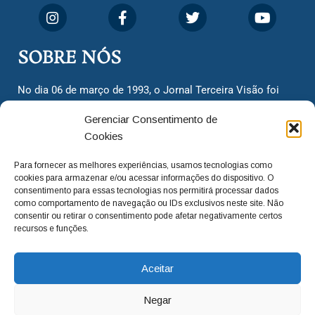
SOBRE NÓS
No dia 06 de março de 1993, o Jornal Terceira Visão foi
fundado para ser uma terceira via de notícias para os
Gerenciar Consentimento de
cidadãos valinhenses, já que naquela época só existiam
Cookies
dois jornais. Há mais de 30 anos, o jornal continua
assumindo o papel de ser a ‘voz do povo’ e continuamos
Para fornecer as melhores experiências, usamos tecnologias como
com o foco de trazer as melhores notícias. Nunca
cookies para armazenar e/ou acessar informações do dispositivo. O
deixamos de lado as necessidades do cidadão, sempre
consentimento para essas tecnologias nos permitirá processar dados
como comportamento de navegação ou IDs exclusivos neste site. Não
questionando os órgãos públicos em busca de melhorias
consentir ou retirar o consentimento pode afetar negativamente certos
para a cidade e sempre cobrando resoluções para casos
recursos e funções.
‘esquecidos’. Informar é a nossa missão!
Aceitar
adm@jtv.com.br
(19) 3929-6225
Negar
(19) 99450-1424