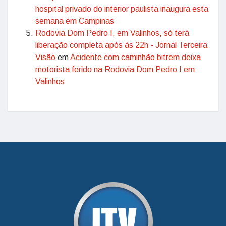
hospital privado do interior paulista inaugura esta
semana em Campinas
Rodovia Dom Pedro I, em Valinhos, só terá
liberação completa após às 22h - Jornal Terceira
Visão
em
Acidente com caminhão bitrem deixa
motorista ferido na Rodovia Dom Pedro I em
Valinhos