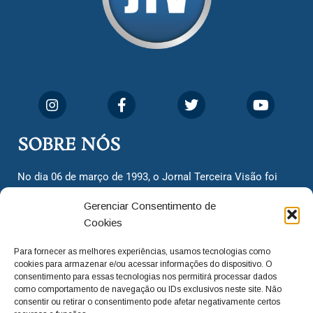
SOBRE NÓS
No dia 06 de março de 1993, o Jornal Terceira Visão foi
fundado para ser uma terceira via de notícias para os
Gerenciar Consentimento de
cidadãos valinhenses, já que naquela época só existiam
Cookies
dois jornais. Há mais de 30 anos, o jornal continua
assumindo o papel de ser a ‘voz do povo’ e continuamos
Para fornecer as melhores experiências, usamos tecnologias como
com o foco de trazer as melhores notícias. Nunca
cookies para armazenar e/ou acessar informações do dispositivo. O
deixamos de lado as necessidades do cidadão, sempre
consentimento para essas tecnologias nos permitirá processar dados
como comportamento de navegação ou IDs exclusivos neste site. Não
questionando os órgãos públicos em busca de melhorias
consentir ou retirar o consentimento pode afetar negativamente certos
para a cidade e sempre cobrando resoluções para casos