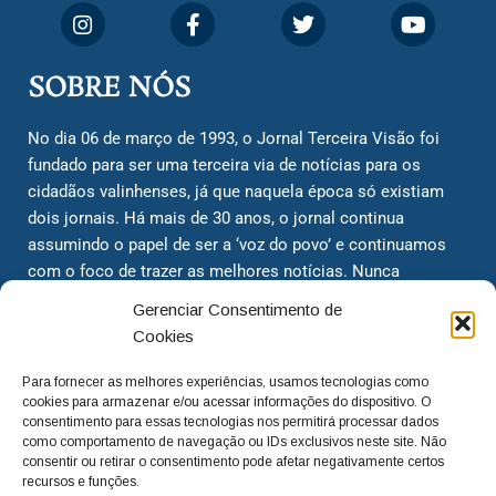
SOBRE NÓS
No dia 06 de março de 1993, o Jornal Terceira Visão foi
fundado para ser uma terceira via de notícias para os
cidadãos valinhenses, já que naquela época só existiam
dois jornais. Há mais de 30 anos, o jornal continua
assumindo o papel de ser a ‘voz do povo’ e continuamos
com o foco de trazer as melhores notícias. Nunca
deixamos de lado as necessidades do cidadão, sempre
Gerenciar Consentimento de
questionando os órgãos públicos em busca de melhorias
Cookies
para a cidade e sempre cobrando resoluções para casos
‘esquecidos’. Informar é a nossa missão!
Para fornecer as melhores experiências, usamos tecnologias como
cookies para armazenar e/ou acessar informações do dispositivo. O
consentimento para essas tecnologias nos permitirá processar dados
como comportamento de navegação ou IDs exclusivos neste site. Não
adm@jtv.com.br
(19) 3929-6225
consentir ou retirar o consentimento pode afetar negativamente certos
recursos e funções.
(19) 99450-1424