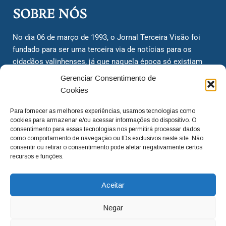
SOBRE NÓS
No dia 06 de março de 1993, o Jornal Terceira Visão foi
fundado para ser uma terceira via de notícias para os
cidadãos valinhenses, já que naquela época só existiam
dois jornais. Há mais de 30 anos, o jornal continua
Gerenciar Consentimento de
assumindo o papel de ser a ‘voz do povo’ e continuamos
Cookies
com o foco de trazer as melhores notícias. Nunca
deixamos de lado as necessidades do cidadão, sempre
Para fornecer as melhores experiências, usamos tecnologias como
cookies para armazenar e/ou acessar informações do dispositivo. O
questionando os órgãos públicos em busca de melhorias
consentimento para essas tecnologias nos permitirá processar dados
para a cidade e sempre cobrando resoluções para casos
como comportamento de navegação ou IDs exclusivos neste site. Não
‘esquecidos’. Informar é a nossa missão!
consentir ou retirar o consentimento pode afetar negativamente certos
recursos e funções.
adm@jtv.com.br
(19) 3929-6225
Aceitar
(19) 99450-1424
Negar