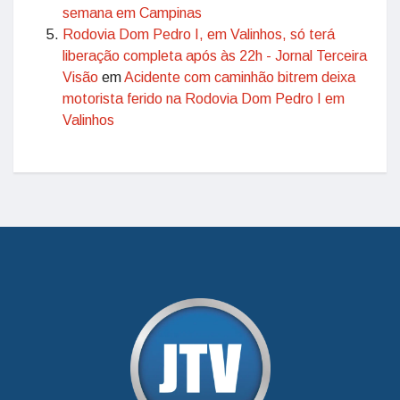
semana em Campinas
Rodovia Dom Pedro I, em Valinhos, só terá
liberação completa após às 22h - Jornal Terceira
Visão
em
Acidente com caminhão bitrem deixa
motorista ferido na Rodovia Dom Pedro I em
Valinhos