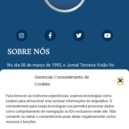
SOBRE NÓS
No dia 06 de março de 1993, o Jornal Terceira Visão foi
fundado para ser uma terceira via de notícias para os
Gerenciar Consentimento de
cidadãos valinhenses, já que naquela época só existiam
Cookies
dois jornais. Há mais de 30 anos, o jornal continua
assumindo o papel de ser a ‘voz do povo’ e continuamos
Para fornecer as melhores experiências, usamos tecnologias como
com o foco de trazer as melhores notícias. Nunca
cookies para armazenar e/ou acessar informações do dispositivo. O
deixamos de lado as necessidades do cidadão, sempre
consentimento para essas tecnologias nos permitirá processar dados
como comportamento de navegação ou IDs exclusivos neste site. Não
questionando os órgãos públicos em busca de melhorias
consentir ou retirar o consentimento pode afetar negativamente certos
para a cidade e sempre cobrando resoluções para casos
recursos e funções.
‘esquecidos’. Informar é a nossa missão!