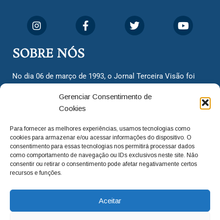
SOBRE NÓS
No dia 06 de março de 1993, o Jornal Terceira Visão foi
fundado para ser uma terceira via de notícias para os
Gerenciar Consentimento de
cidadãos valinhenses, já que naquela época só existiam
Cookies
dois jornais. Há mais de 30 anos, o jornal continua
assumindo o papel de ser a ‘voz do povo’ e continuamos
Para fornecer as melhores experiências, usamos tecnologias como
com o foco de trazer as melhores notícias. Nunca
cookies para armazenar e/ou acessar informações do dispositivo. O
deixamos de lado as necessidades do cidadão, sempre
consentimento para essas tecnologias nos permitirá processar dados
como comportamento de navegação ou IDs exclusivos neste site. Não
questionando os órgãos públicos em busca de melhorias
consentir ou retirar o consentimento pode afetar negativamente certos
para a cidade e sempre cobrando resoluções para casos
recursos e funções.
‘esquecidos’. Informar é a nossa missão!
Aceitar
adm@jtv.com.br
(19) 3929-6225