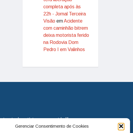
completa após às
22h - Jornal Terceira
Visão
em
Acidente
com caminhão bitrem
deixa motorista ferido
na Rodovia Dom
Pedro I em Valinhos
eira via de notícias para os cidadãos
Gerenciar Consentimento de Cookies
o jornal continua assumindo o papel