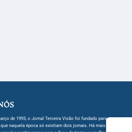
NÓS
arço de 1993, o Jornal Terceira Visão foi fundado para ser uma terc
á que naquela época só existiam dois jornais. Há mais de 30 anos, 