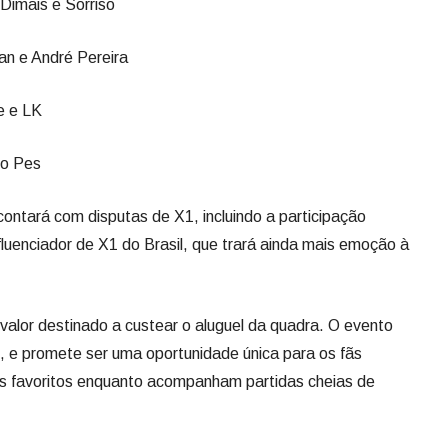
Dimais e Sorriso
an e André Pereira
e e LK
ho Pes
contará com disputas de X1, incluindo a participação
nfluenciador de X1 do Brasil, que trará ainda mais emoção à
alor destinado a custear o aluguel da quadra. O evento
s, e promete ser uma oportunidade única para os fãs
es favoritos enquanto acompanham partidas cheias de