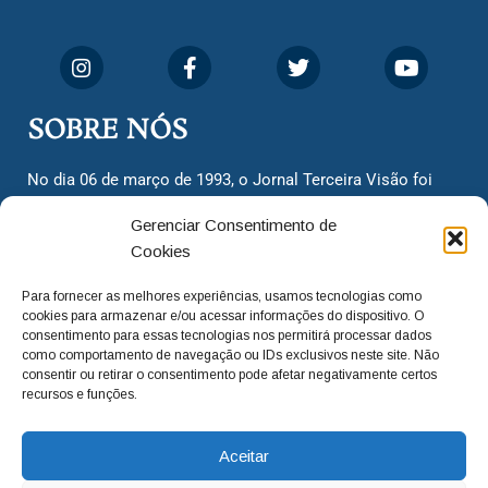
SOBRE NÓS
No dia 06 de março de 1993, o Jornal Terceira Visão foi
fundado para ser uma terceira via de notícias para os
Gerenciar Consentimento de
cidadãos valinhenses, já que naquela época só existiam
Cookies
dois jornais. Há mais de 30 anos, o jornal continua
assumindo o papel de ser a ‘voz do povo’ e continuamos
Para fornecer as melhores experiências, usamos tecnologias como
com o foco de trazer as melhores notícias. Nunca
cookies para armazenar e/ou acessar informações do dispositivo. O
deixamos de lado as necessidades do cidadão, sempre
consentimento para essas tecnologias nos permitirá processar dados
como comportamento de navegação ou IDs exclusivos neste site. Não
questionando os órgãos públicos em busca de melhorias
consentir ou retirar o consentimento pode afetar negativamente certos
para a cidade e sempre cobrando resoluções para casos
recursos e funções.
‘esquecidos’. Informar é a nossa missão!
Aceitar
adm@jtv.com.br
(19) 3929-6225