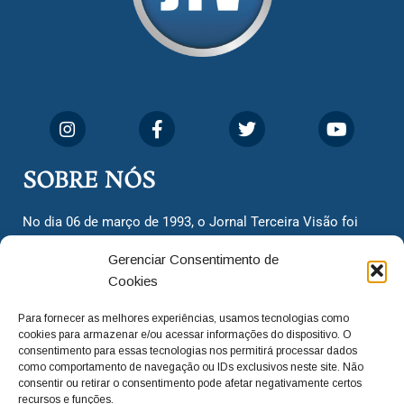
SOBRE NÓS
No dia 06 de março de 1993, o Jornal Terceira Visão foi
fundado para ser uma terceira via de notícias para os
Gerenciar Consentimento de
cidadãos valinhenses, já que naquela época só existiam
Cookies
dois jornais. Há mais de 30 anos, o jornal continua
assumindo o papel de ser a ‘voz do povo’ e continuamos
Para fornecer as melhores experiências, usamos tecnologias como
com o foco de trazer as melhores notícias. Nunca
cookies para armazenar e/ou acessar informações do dispositivo. O
deixamos de lado as necessidades do cidadão, sempre
consentimento para essas tecnologias nos permitirá processar dados
como comportamento de navegação ou IDs exclusivos neste site. Não
questionando os órgãos públicos em busca de melhorias
consentir ou retirar o consentimento pode afetar negativamente certos
para a cidade e sempre cobrando resoluções para casos
recursos e funções.