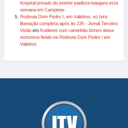
hospital privado do interior paulista inaugura esta
semana em Campinas
Rodovia Dom Pedro I, em Valinhos, só terá
liberação completa após às 22h - Jornal Terceira
Visão
em
Acidente com caminhão bitrem deixa
motorista ferido na Rodovia Dom Pedro I em
Valinhos