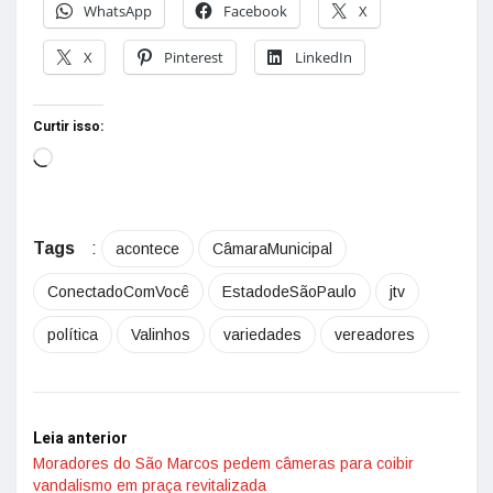
WhatsApp
Facebook
X
X
Pinterest
LinkedIn
Curtir isso:
Tags
:
acontece
CâmaraMunicipal
ConectadoComVocê
EstadodeSãoPaulo
jtv
política
Valinhos
variedades
vereadores
Leia anterior
Moradores do São Marcos pedem câmeras para coibir
vandalismo em praça revitalizada