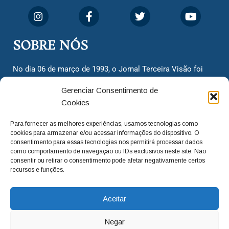
SOBRE NÓS
No dia 06 de março de 1993, o Jornal Terceira Visão foi
fundado para ser uma terceira via de notícias para os
Gerenciar Consentimento de
cidadãos valinhenses, já que naquela época só existiam
Cookies
dois jornais. Há mais de 30 anos, o jornal continua
assumindo o papel de ser a ‘voz do povo’ e continuamos
Para fornecer as melhores experiências, usamos tecnologias como
com o foco de trazer as melhores notícias. Nunca
cookies para armazenar e/ou acessar informações do dispositivo. O
deixamos de lado as necessidades do cidadão, sempre
consentimento para essas tecnologias nos permitirá processar dados
como comportamento de navegação ou IDs exclusivos neste site. Não
questionando os órgãos públicos em busca de melhorias
consentir ou retirar o consentimento pode afetar negativamente certos
para a cidade e sempre cobrando resoluções para casos
recursos e funções.
‘esquecidos’. Informar é a nossa missão!
Aceitar
adm@jtv.com.br
(19) 3929-6225
Negar