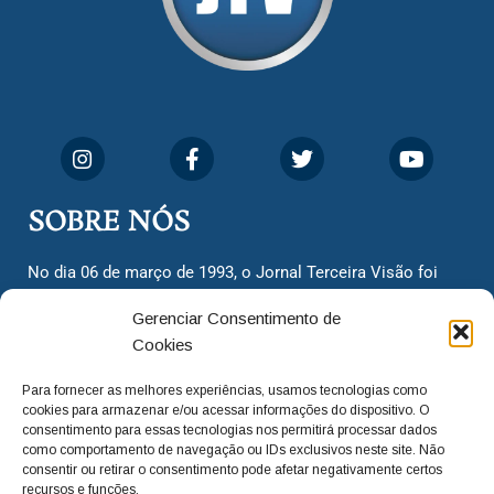
SOBRE NÓS
No dia 06 de março de 1993, o Jornal Terceira Visão foi
fundado para ser uma terceira via de notícias para os
Gerenciar Consentimento de
cidadãos valinhenses, já que naquela época só existiam
Cookies
dois jornais. Há mais de 30 anos, o jornal continua
assumindo o papel de ser a ‘voz do povo’ e continuamos
Para fornecer as melhores experiências, usamos tecnologias como
com o foco de trazer as melhores notícias. Nunca
cookies para armazenar e/ou acessar informações do dispositivo. O
deixamos de lado as necessidades do cidadão, sempre
consentimento para essas tecnologias nos permitirá processar dados
como comportamento de navegação ou IDs exclusivos neste site. Não
questionando os órgãos públicos em busca de melhorias
consentir ou retirar o consentimento pode afetar negativamente certos
para a cidade e sempre cobrando resoluções para casos
recursos e funções.