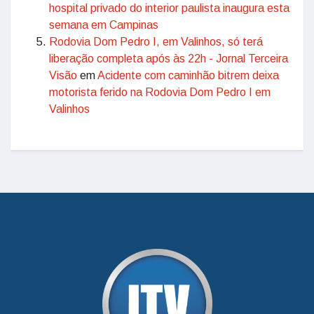
hospital privado do interior paulista inaugura esta
semana em Campinas
Rodovia Dom Pedro I, em Valinhos, só terá
liberação completa após às 22h - Jornal Terceira
Visão
em
Acidente com caminhão bitrem deixa
motorista ferido na Rodovia Dom Pedro I em
Valinhos