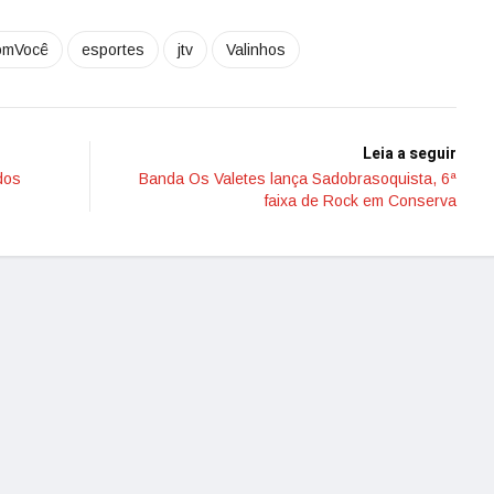
omVocê
esportes
jtv
Valinhos
Leia a seguir
dos
Banda Os Valetes lança Sadobrasoquista, 6ª
faixa de Rock em Conserva