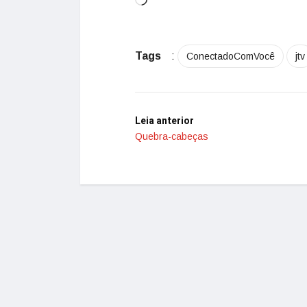
Tags
:
ConectadoComVocê
jtv
Leia anterior
Quebra-cabeças