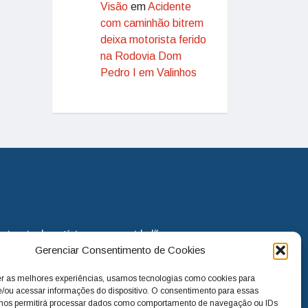
Visão
em
Acidente
com caminhão bitrem
deixa motorista ferido
na Rodovia Dom
Pedro I em Valinhos
eira via de notícias para os cidadãos
Gerenciar Consentimento de Cookies
o jornal continua assumindo o papel
. Nunca deixamos de lado as
er as melhores experiências, usamos tecnologias como cookies para
melhorias para a cidade e sempre
/ou acessar informações do dispositivo. O consentimento para essas
 nos permitirá processar dados como comportamento de navegação ou IDs