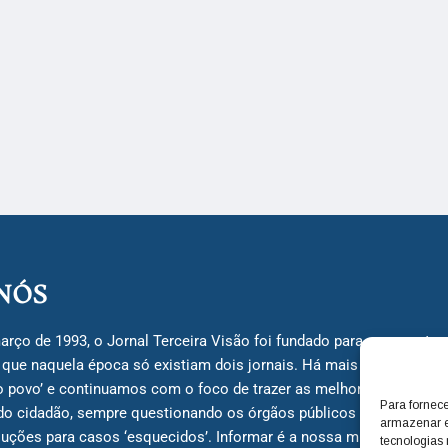
NÓS
arço de 1993, o Jornal Terceira Visão foi fundado para ser uma terc
á que naquela época só existiam dois jornais. Há mais de 30 anos, 
do povo’ e continuamos com o foco de trazer as melhores notícias
Para fornec
do cidadão, sempre questionando os órgãos públicos em busca de 
armazenar e
uções para casos ‘esquecidos’. Informar é a nossa missão!
tecnologias