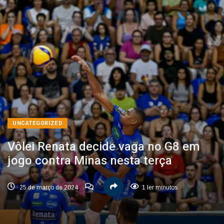
UNCATEGORIZED
Vôlei Renata decide vaga no G8 em
jogo contra Minas nesta terça
25 de março de 2024
1 ler minutos