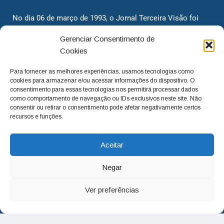
No dia 06 de março de 1993, o Jornal Terceira Visão foi
fundado para ser uma terceira via de notícias para os
Gerenciar Consentimento de
cidadãos valinhenses, já que naquela época só existiam
Cookies
dois jornais. Há mais de 30 anos, o jornal continua
assumindo o papel de ser a ‘voz do povo’ e continuamos
Para fornecer as melhores experiências, usamos tecnologias como
com o foco de trazer as melhores notícias. Nunca
cookies para armazenar e/ou acessar informações do dispositivo. O
deixamos de lado as necessidades do cidadão, sempre
consentimento para essas tecnologias nos permitirá processar dados
como comportamento de navegação ou IDs exclusivos neste site. Não
questionando os órgãos públicos em busca de melhorias
consentir ou retirar o consentimento pode afetar negativamente certos
para a cidade e sempre cobrando resoluções para casos
recursos e funções.
‘esquecidos’. Informar é a nossa missão!
Aceitar
adm@jtv.com.br
(19) 3929-6225
Negar
(19) 99450-1424
Ver preferências