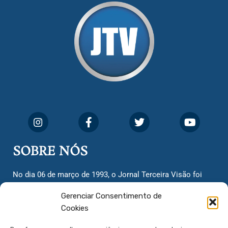
SOBRE NÓS
No dia 06 de março de 1993, o Jornal Terceira Visão foi
fundado para ser uma terceira via de notícias para os
Gerenciar Consentimento de
cidadãos valinhenses, já que naquela época só existiam
Cookies
dois jornais. Há mais de 30 anos, o jornal continua
assumindo o papel de ser a ‘voz do povo’ e continuamos