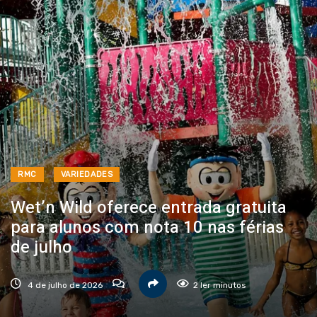
RMC
VARIEDADES
Wet’n Wild oferece entrada gratuita
para alunos com nota 10 nas férias
de julho
4 de julho de 2026
2 ler minutos