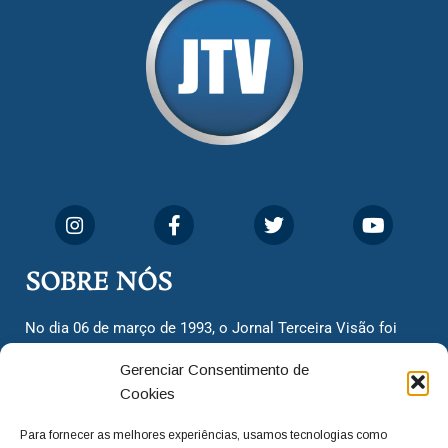
SOBRE NÓS
No dia 06 de março de 1993, o Jornal Terceira Visão foi
fundado para ser uma terceira via de notícias para os
Gerenciar Consentimento de
cidadãos valinhenses, já que naquela época só existiam
Cookies
dois jornais. Há mais de 30 anos, o jornal continua
assumindo o papel de ser a ‘voz do povo’ e continuamos
Para fornecer as melhores experiências, usamos tecnologias como