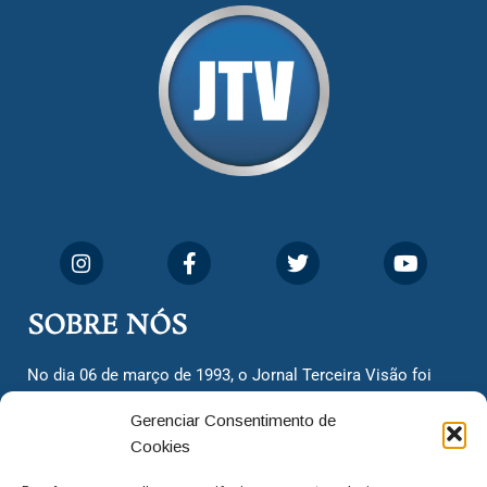
SOBRE NÓS
No dia 06 de março de 1993, o Jornal Terceira Visão foi
fundado para ser uma terceira via de notícias para os
Gerenciar Consentimento de
cidadãos valinhenses, já que naquela época só existiam
Cookies
dois jornais. Há mais de 30 anos, o jornal continua
assumindo o papel de ser a ‘voz do povo’ e continuamos