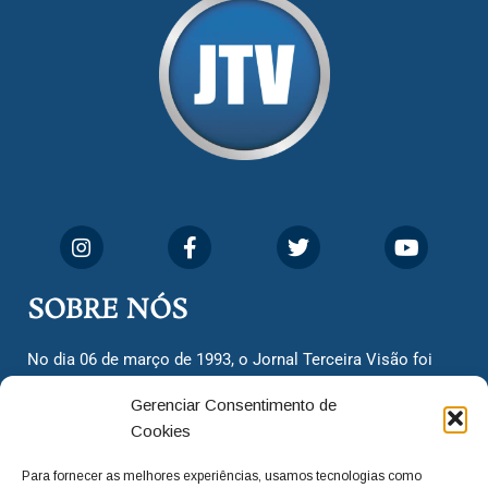
SOBRE NÓS
No dia 06 de março de 1993, o Jornal Terceira Visão foi
fundado para ser uma terceira via de notícias para os
Gerenciar Consentimento de
cidadãos valinhenses, já que naquela época só existiam
Cookies
dois jornais. Há mais de 30 anos, o jornal continua
assumindo o papel de ser a ‘voz do povo’ e continuamos
Para fornecer as melhores experiências, usamos tecnologias como