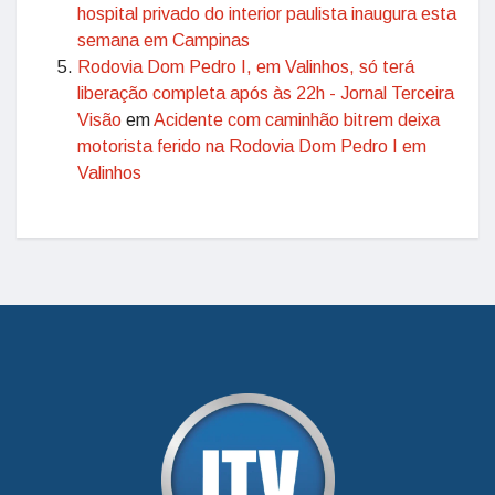
hospital privado do interior paulista inaugura esta
semana em Campinas
Rodovia Dom Pedro I, em Valinhos, só terá
liberação completa após às 22h - Jornal Terceira
Visão
em
Acidente com caminhão bitrem deixa
motorista ferido na Rodovia Dom Pedro I em
Valinhos