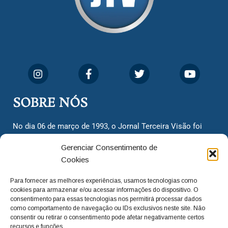
SOBRE NÓS
No dia 06 de março de 1993, o Jornal Terceira Visão foi
fundado para ser uma terceira via de notícias para os
Gerenciar Consentimento de
cidadãos valinhenses, já que naquela época só existiam
Cookies
dois jornais. Há mais de 30 anos, o jornal continua
assumindo o papel de ser a ‘voz do povo’ e continuamos
Para fornecer as melhores experiências, usamos tecnologias como
com o foco de trazer as melhores notícias. Nunca
cookies para armazenar e/ou acessar informações do dispositivo. O
deixamos de lado as necessidades do cidadão, sempre
consentimento para essas tecnologias nos permitirá processar dados
como comportamento de navegação ou IDs exclusivos neste site. Não
questionando os órgãos públicos em busca de melhorias
consentir ou retirar o consentimento pode afetar negativamente certos
para a cidade e sempre cobrando resoluções para casos
recursos e funções.