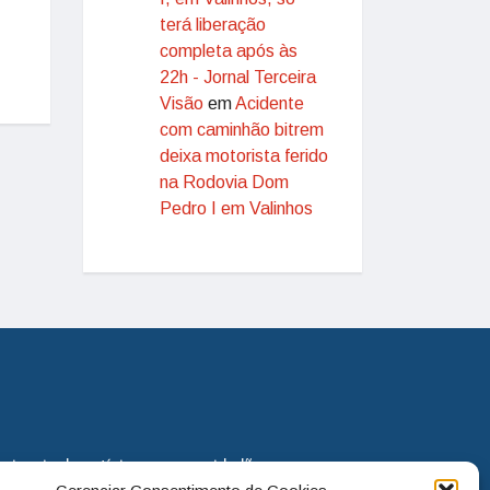
terá liberação
completa após às
22h - Jornal Terceira
Visão
em
Acidente
com caminhão bitrem
deixa motorista ferido
na Rodovia Dom
Pedro I em Valinhos
eira via de notícias para os cidadãos