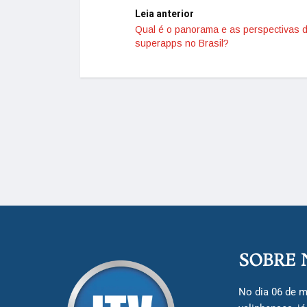
Leia anterior
Qual é o panorama e as perspectivas 
superapps no Brasil?
SOBRE 
No dia 06 de m