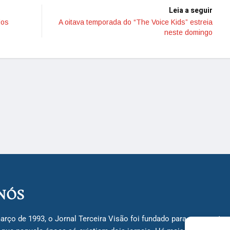
Leia a seguir
dos
A oitava temporada do “The Voice Kids” estreia
neste domingo
NÓS
arço de 1993, o Jornal Terceira Visão foi fundado para ser uma terc