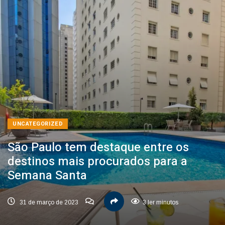
UNCATEGORIZED
São Paulo tem destaque entre os
destinos mais procurados para a
Semana Santa
31 de março de 2023
3 ler minutos