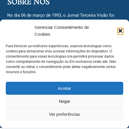
SOBRE NÓS
No dia 06 de março de 1993, o Jornal Terceira Visão foi
fundado para ser uma terceira via de notícias para os
Gerenciar Consentimento de
cidadãos valinhenses, já que naquela época só existiam
Cookies
dois jornais. Há mais de 30 anos, o jornal continua
assumindo o papel de ser a ‘voz do povo’ e continuamos
Para fornecer as melhores experiências, usamos tecnologias como
com o foco de trazer as melhores notícias. Nunca
cookies para armazenar e/ou acessar informações do dispositivo. O
deixamos de lado as necessidades do cidadão, sempre
consentimento para essas tecnologias nos permitirá processar dados
como comportamento de navegação ou IDs exclusivos neste site. Não
questionando os órgãos públicos em busca de melhorias
consentir ou retirar o consentimento pode afetar negativamente certos
para a cidade e sempre cobrando resoluções para casos
recursos e funções.
‘esquecidos’. Informar é a nossa missão!
Aceitar
adm@jtv.com.br
(19) 3929-6225
Negar
(19) 99450-1424
Ver preferências