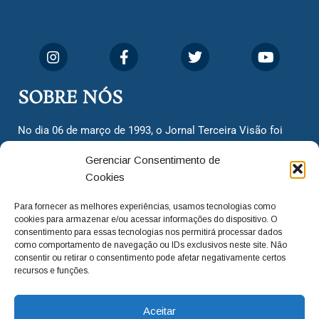
SOBRE NÓS
No dia 06 de março de 1993, o Jornal Terceira Visão foi
fundado para ser uma terceira via de notícias para os
Gerenciar Consentimento de
cidadãos valinhenses, já que naquela época só existiam
Cookies
dois jornais. Há mais de 30 anos, o jornal continua
assumindo o papel de ser a ‘voz do povo’ e continuamos
Para fornecer as melhores experiências, usamos tecnologias como
com o foco de trazer as melhores notícias. Nunca
cookies para armazenar e/ou acessar informações do dispositivo. O
deixamos de lado as necessidades do cidadão, sempre
consentimento para essas tecnologias nos permitirá processar dados
como comportamento de navegação ou IDs exclusivos neste site. Não
questionando os órgãos públicos em busca de melhorias
consentir ou retirar o consentimento pode afetar negativamente certos
para a cidade e sempre cobrando resoluções para casos
recursos e funções.
‘esquecidos’. Informar é a nossa missão!
Aceitar