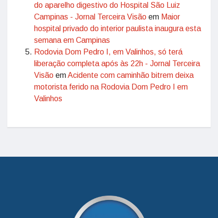
do aparelho digestivo do Hospital São Luiz
Campinas - Jornal Terceira Visão
em
Maior
hospital privado do interior paulista inaugura esta
semana em Campinas
Rodovia Dom Pedro I, em Valinhos, só terá
liberação completa após às 22h - Jornal Terceira
Visão
em
Acidente com caminhão bitrem deixa
motorista ferido na Rodovia Dom Pedro I em
Valinhos