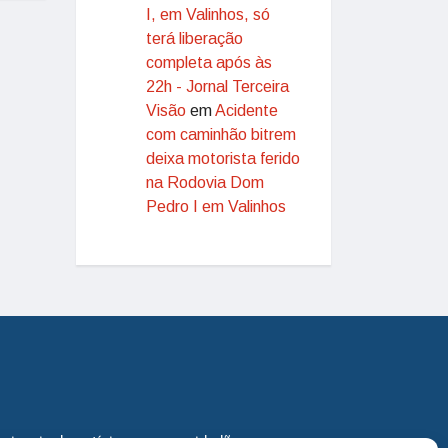
I, em Valinhos, só
terá liberação
completa após às
22h - Jornal Terceira
Visão
em
Acidente
com caminhão bitrem
deixa motorista ferido
na Rodovia Dom
Pedro I em Valinhos
eira via de notícias para os cidadãos