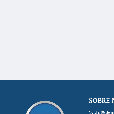
SOBRE 
No dia 06 de m