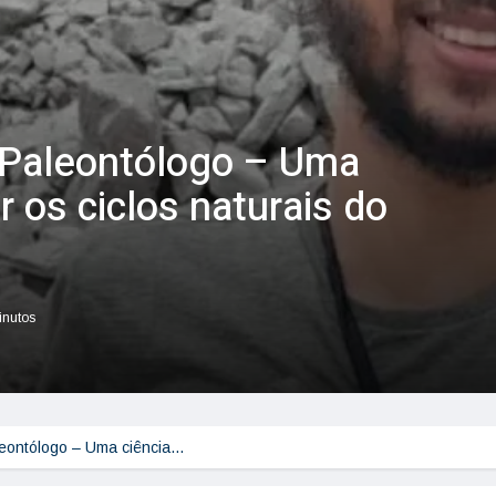
 Paleontólogo – Uma
r os ciclos naturais do
inutos
leontólogo – Uma ciência…