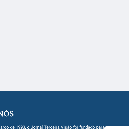
NÓS
arço de 1993, o Jornal Terceira Visão foi fundado para ser uma terc