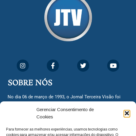
SOBRE NÓS
No dia 06 de março de 1993, o Jornal Terceira Visão foi
fundado para ser uma terceira via de notícias para os
Gerenciar Consentimento de
cidadãos valinhenses, já que naquela época só existiam
Cookies
dois jornais. Há mais de 30 anos, o jornal continua
assumindo o papel de ser a ‘voz do povo’ e continuamos
Para fornecer as melhores experiências, usamos tecnologias como
com o foco de trazer as melhores notícias. Nunca
cookies para armazenar e/ou acessar informações do dispositivo. O