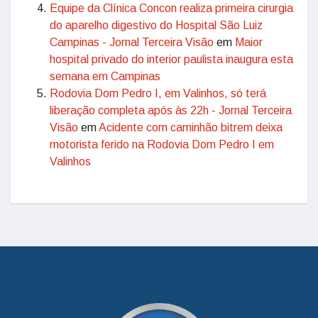
Equipe da Clínica Concon realiza primeira cirurgia
do aparelho digestivo do Hospital São Luiz
Campinas - Jornal Terceira Visão
em
Maior
hospital privado do interior paulista inaugura esta
semana em Campinas
Rodovia Dom Pedro I, em Valinhos, só terá
liberação completa após às 22h - Jornal Terceira
Visão
em
Acidente com caminhão bitrem deixa
motorista ferido na Rodovia Dom Pedro I em
Valinhos