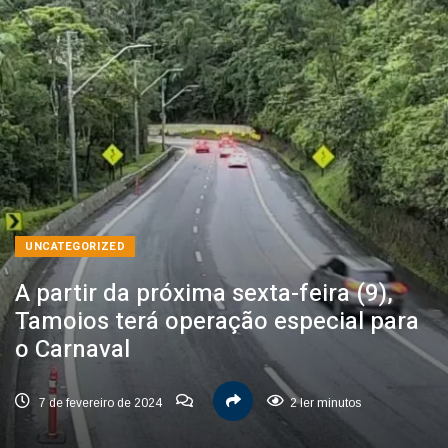
UNCATEGORIZED
A partir da próxima sexta-feira (9),
Tamoios terá operação especial para
o Carnaval
7 de fevereiro de 2024
2 ler minutos