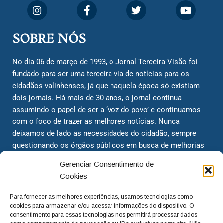
SOBRE NÓS
No dia 06 de março de 1993, o Jornal Terceira Visão foi
fundado para ser uma terceira via de notícias para os
cidadãos valinhenses, já que naquela época só existiam
dois jornais. Há mais de 30 anos, o jornal continua
assumindo o papel de ser a ‘voz do povo’ e continuamos
com o foco de trazer as melhores notícias. Nunca
deixamos de lado as necessidades do cidadão, sempre
questionando os órgãos públicos em busca de melhorias
para a cidade e sempre cobrando resoluções para casos
Gerenciar Consentimento de
‘esquecidos’. Informar é a nossa missão!
Cookies
Para fornecer as melhores experiências, usamos tecnologias como
adm@jtv.com.br
(19) 3929-6225
cookies para armazenar e/ou acessar informações do dispositivo. O
consentimento para essas tecnologias nos permitirá processar dados
(19) 99450-1424