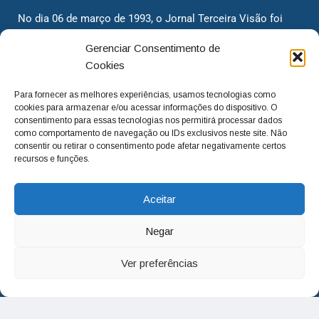
No dia 06 de março de 1993, o Jornal Terceira Visão foi
fundado para ser uma terceira via de notícias para os
Gerenciar Consentimento de
cidadãos valinhenses, já que naquela época só existiam
Cookies
dois jornais. Há mais de 30 anos, o jornal continua
assumindo o papel de ser a ‘voz do povo’ e continuamos
Para fornecer as melhores experiências, usamos tecnologias como
com o foco de trazer as melhores notícias. Nunca
cookies para armazenar e/ou acessar informações do dispositivo. O
deixamos de lado as necessidades do cidadão, sempre
consentimento para essas tecnologias nos permitirá processar dados
como comportamento de navegação ou IDs exclusivos neste site. Não
questionando os órgãos públicos em busca de melhorias
consentir ou retirar o consentimento pode afetar negativamente certos
para a cidade e sempre cobrando resoluções para casos
recursos e funções.
‘esquecidos’. Informar é a nossa missão!
Aceitar
adm@jtv.com.br
(19) 3929-6225
Negar
(19) 99450-1424
Ver preferências