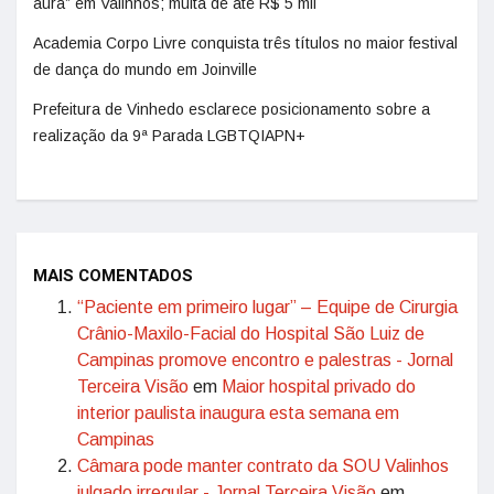
aura” em Valinhos; multa de até R$ 5 mil
Academia Corpo Livre conquista três títulos no maior festival
de dança do mundo em Joinville
Prefeitura de Vinhedo esclarece posicionamento sobre a
realização da 9ª Parada LGBTQIAPN+
MAIS COMENTADOS
“Paciente em primeiro lugar” – Equipe de Cirurgia
Crânio-Maxilo-Facial do Hospital São Luiz de
Campinas promove encontro e palestras - Jornal
Terceira Visão
em
Maior hospital privado do
interior paulista inaugura esta semana em
Campinas
Câmara pode manter contrato da SOU Valinhos
julgado irregular - Jornal Terceira Visão
em