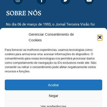
SOBRE NÓS
No dia 06 de março de 1993, o Jornal Terceira Visão foi
fundado para ser uma terceira via de notícias para os
Gerenciar Consentimento de
cidadãos valinhenses, já que naquela época só existiam
Cookies
dois jornais. Há mais de 30 anos, o jornal continua
assumindo o papel de ser a ‘voz do povo’ e continuamos
Para fornecer as melhores experiências, usamos tecnologias como
com o foco de trazer as melhores notícias. Nunca
cookies para armazenar e/ou acessar informações do dispositivo. O
deixamos de lado as necessidades do cidadão, sempre
consentimento para essas tecnologias nos permitirá processar dados
como comportamento de navegação ou IDs exclusivos neste site. Não
questionando os órgãos públicos em busca de melhorias
consentir ou retirar o consentimento pode afetar negativamente certos
para a cidade e sempre cobrando resoluções para casos
recursos e funções.
‘esquecidos’. Informar é a nossa missão!
Aceitar
adm@jtv.com.br
(19) 3929-6225
Negar
(19) 99450-1424
Ver preferências