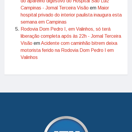
do aparelho digestivo do Hospital São Luiz
Campinas - Jornal Terceira Visão
em
Maior
hospital privado do interior paulista inaugura esta
semana em Campinas
Rodovia Dom Pedro I, em Valinhos, só terá
liberação completa após às 22h - Jornal Terceira
Visão
em
Acidente com caminhão bitrem deixa
motorista ferido na Rodovia Dom Pedro I em
Valinhos