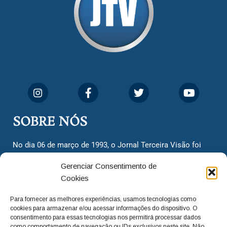
SOBRE NÓS
No dia 06 de março de 1993, o Jornal Terceira Visão foi
fundado para ser uma terceira via de notícias para os
Gerenciar Consentimento de
cidadãos valinhenses, já que naquela época só existiam
Cookies
dois jornais. Há mais de 30 anos, o jornal continua
assumindo o papel de ser a ‘voz do povo’ e continuamos
Para fornecer as melhores experiências, usamos tecnologias como
com o foco de trazer as melhores notícias. Nunca
cookies para armazenar e/ou acessar informações do dispositivo. O
deixamos de lado as necessidades do cidadão, sempre
consentimento para essas tecnologias nos permitirá processar dados
como comportamento de navegação ou IDs exclusivos neste site. Não