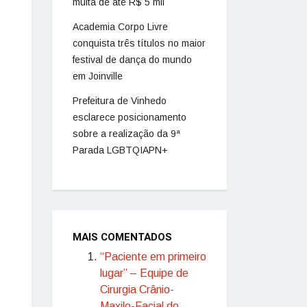
multa de até R$ 5 mil
Academia Corpo Livre
conquista três títulos no maior
festival de dança do mundo
em Joinville
Prefeitura de Vinhedo
esclarece posicionamento
sobre a realização da 9ª
Parada LGBTQIAPN+
MAIS COMENTADOS
“Paciente em primeiro
lugar” – Equipe de
Cirurgia Crânio-
Maxilo-Facial do