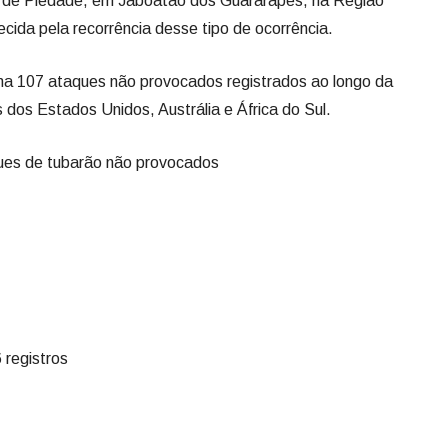
ia de Piedade, em Jaboatão dos Guararapes, na Região
cida pela recorrência desse tipo de ocorrência.
ma 107 ataques não provocados registrados ao longo da
s dos Estados Unidos, Austrália e África do Sul.
ues de tubarão não provocados
 registros