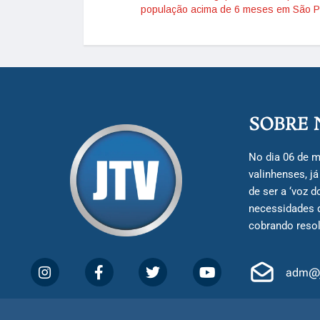
população acima de 6 meses em São P
SOBRE 
No dia 06 de m
valinhenses, j
de ser a ‘voz 
necessidades 
cobrando resol
adm@j