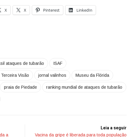
X
X
Pinterest
LinkedIn
sil ataques de tubarão
ISAF
 Terceira Visão
jornal valinhos
Museu da Flórida
praia de Piedade
ranking mundial de ataques de tubarão
Leia a seguir
oda a
Vacina da gripe é liberada para toda população