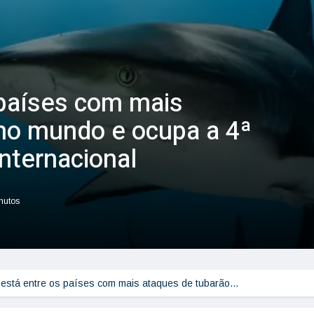
 países com mais
no mundo e ocupa a 4ª
nternacional
inutos
l está entre os países com mais ataques de tubarão…