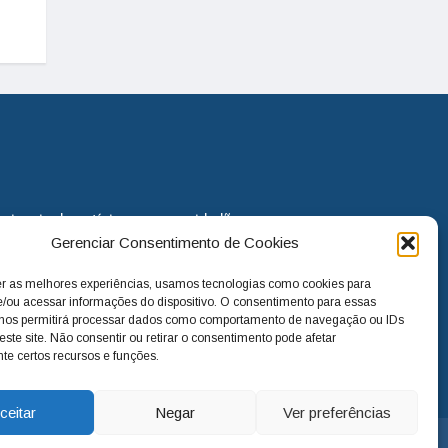
eira via de notícias para os cidadãos
Gerenciar Consentimento de Cookies
o jornal continua assumindo o papel
. Nunca deixamos de lado as
er as melhores experiências, usamos tecnologias como cookies para
melhorias para a cidade e sempre
/ou acessar informações do dispositivo. O consentimento para essas
 nos permitirá processar dados como comportamento de navegação ou IDs
este site. Não consentir ou retirar o consentimento pode afetar
te certos recursos e funções.
ceitar
Negar
Ver preferências