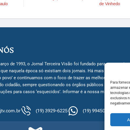
aulo
de Vinhedo
NÓS
arço de 1993, o Jornal Terceira Visão foi fundado para ser uma terc
á que naquela época só existiam dois jornais. Há mais de 30 anos, 
do povo’ e continuamos com o foco de trazer as melhores notícias
Para fornec
do cidadão, sempre questionando os órgãos públicos em busca de 
armazenar e
uções para casos ‘esquecidos’. Informar é a nossa missão!
tecnologias
exclusivos n
negativamen
tv.com.br
(19) 3929-6225
(19) 99450-1424
A