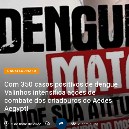
UNCATEGORIZED
Com 350 casos positivos de dengue
Valinhos intensifica ações de
combate dos criadouros do Aedes
Aegypti
5 de maio de 2022
2 ler minutos