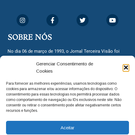
SOBRE NÓS
No dia 06 de março de 1993, o Jornal Terceira Visão foi
fundado para ser uma terceira via de notícias para os
Gerenciar Consentimento de
cidadãos valinhenses, já que naquela época só existiam
Cookies
dois jornais. Há mais de 30 anos, o jornal continua
assumindo o papel de ser a ‘voz do povo’ e continuamos
Para fornecer as melhores experiências, usamos tecnologias como
com o foco de trazer as melhores notícias. Nunca
cookies para armazenar e/ou acessar informações do dispositivo. O
deixamos de lado as necessidades do cidadão, sempre
consentimento para essas tecnologias nos permitirá processar dados
como comportamento de navegação ou IDs exclusivos neste site. Não
questionando os órgãos públicos em busca de melhorias
consentir ou retirar o consentimento pode afetar negativamente certos
para a cidade e sempre cobrando resoluções para casos
recursos e funções.
‘esquecidos’. Informar é a nossa missão!
Aceitar