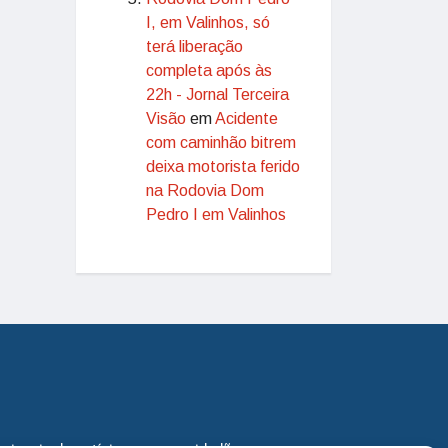
I, em Valinhos, só
terá liberação
completa após às
22h - Jornal Terceira
Visão
em
Acidente
com caminhão bitrem
deixa motorista ferido
na Rodovia Dom
Pedro I em Valinhos