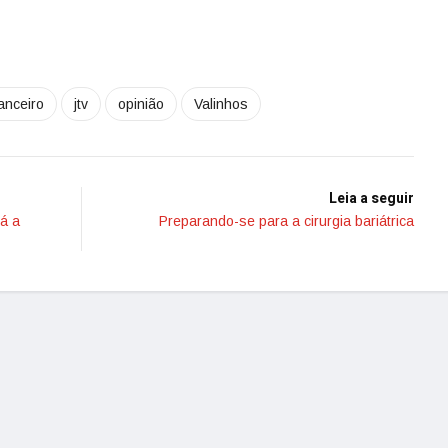
nanceiro
jtv
opinião
Valinhos
Leia a seguir
rá a
Preparando-se para a cirurgia bariátrica