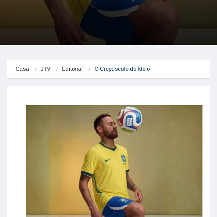
Casa
JTV
Editorial
O Crepúsculo do Ídolo