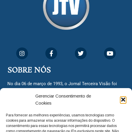
SOBRE NÓS
No dia 06 de março de 1993, o Jornal Terceira Visão foi
fundado para ser uma terceira via de notícias para os
Gerenciar Consentimento de
cidadãos valinhenses, já que naquela época só existiam
Cookies
dois jornais. Há mais de 30 anos, o jornal continua
assumindo o papel de ser a ‘voz do povo’ e continuamos
Para fornecer as melhores experiências, usamos tecnologias como
com o foco de trazer as melhores notícias. Nunca
cookies para armazenar e/ou acessar informações do dispositivo. O
deixamos de lado as necessidades do cidadão, sempre
consentimento para essas tecnologias nos permitirá processar dados
como comportamento de navegação ou IDs exclusivos neste site. Não