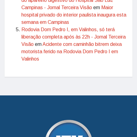
do aparelho digestivo do Hospital São Luiz
Campinas - Jornal Terceira Visão
em
Maior
hospital privado do interior paulista inaugura esta
semana em Campinas
Rodovia Dom Pedro I, em Valinhos, só terá
liberação completa após às 22h - Jornal Terceira
Visão
em
Acidente com caminhão bitrem deixa
motorista ferido na Rodovia Dom Pedro I em
Valinhos