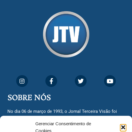
SOBRE NÓS
No dia 06 de março de 1993, o Jornal Terceira Visão foi
fundado para ser uma terceira via de notícias para os
Gerenciar Consentimento de
cidadãos valinhenses, já que naquela época só existiam
Cookies