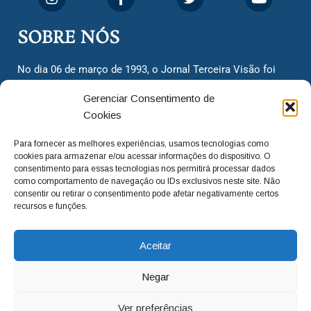
SOBRE NÓS
No dia 06 de março de 1993, o Jornal Terceira Visão foi
fundado para ser uma terceira via de notícias para os
Gerenciar Consentimento de
cidadãos valinhenses, já que naquela época só existiam
Cookies
dois jornais. Há mais de 30 anos, o jornal continua
assumindo o papel de ser a ‘voz do povo’ e continuamos
Para fornecer as melhores experiências, usamos tecnologias como
com o foco de trazer as melhores notícias. Nunca
cookies para armazenar e/ou acessar informações do dispositivo. O
deixamos de lado as necessidades do cidadão, sempre
consentimento para essas tecnologias nos permitirá processar dados
como comportamento de navegação ou IDs exclusivos neste site. Não
questionando os órgãos públicos em busca de melhorias
consentir ou retirar o consentimento pode afetar negativamente certos
para a cidade e sempre cobrando resoluções para casos
recursos e funções.
‘esquecidos’. Informar é a nossa missão!
Aceitar
adm@jtv.com.br
(19) 3929-6225
Negar
(19) 99450-1424
Ver preferências