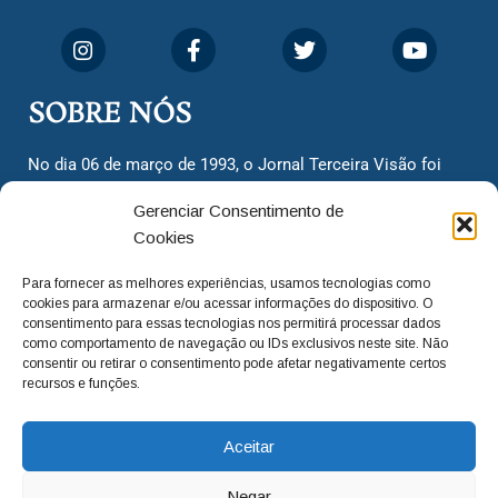
SOBRE NÓS
No dia 06 de março de 1993, o Jornal Terceira Visão foi
fundado para ser uma terceira via de notícias para os
Gerenciar Consentimento de
cidadãos valinhenses, já que naquela época só existiam
Cookies
dois jornais. Há mais de 30 anos, o jornal continua
assumindo o papel de ser a ‘voz do povo’ e continuamos
Para fornecer as melhores experiências, usamos tecnologias como
com o foco de trazer as melhores notícias. Nunca
cookies para armazenar e/ou acessar informações do dispositivo. O
deixamos de lado as necessidades do cidadão, sempre
consentimento para essas tecnologias nos permitirá processar dados
como comportamento de navegação ou IDs exclusivos neste site. Não
questionando os órgãos públicos em busca de melhorias
consentir ou retirar o consentimento pode afetar negativamente certos
para a cidade e sempre cobrando resoluções para casos
recursos e funções.
‘esquecidos’. Informar é a nossa missão!
Aceitar
adm@jtv.com.br
(19) 3929-6225
Negar