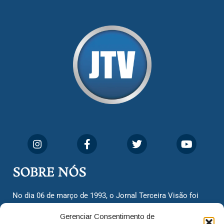
SOBRE NÓS
No dia 06 de março de 1993, o Jornal Terceira Visão foi
fundado para ser uma terceira via de notícias para os
Gerenciar Consentimento de
cidadãos valinhenses, já que naquela época só existiam