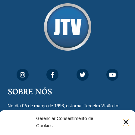
SOBRE NÓS
No dia 06 de março de 1993, o Jornal Terceira Visão foi
fundado para ser uma terceira via de notícias para os
Gerenciar Consentimento de
cidadãos valinhenses, já que naquela época só existiam
Cookies
dois jornais. Há mais de 30 anos, o jornal continua
assumindo o papel de ser a ‘voz do povo’ e continuamos