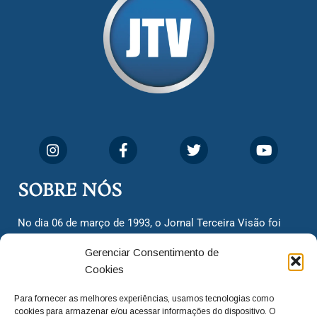
SOBRE NÓS
No dia 06 de março de 1993, o Jornal Terceira Visão foi
fundado para ser uma terceira via de notícias para os
Gerenciar Consentimento de
cidadãos valinhenses, já que naquela época só existiam
Cookies
dois jornais. Há mais de 30 anos, o jornal continua
assumindo o papel de ser a ‘voz do povo’ e continuamos
Para fornecer as melhores experiências, usamos tecnologias como
com o foco de trazer as melhores notícias. Nunca
cookies para armazenar e/ou acessar informações do dispositivo. O