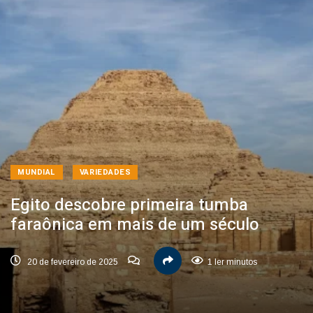
MUNDIAL
VARIEDADES
Egito descobre primeira tumba
faraônica em mais de um século
20 de fevereiro de 2025
1 ler minutos