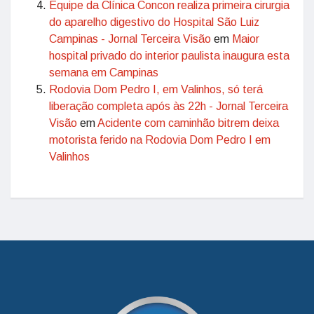
Equipe da Clínica Concon realiza primeira cirurgia
do aparelho digestivo do Hospital São Luiz
Campinas - Jornal Terceira Visão
em
Maior
hospital privado do interior paulista inaugura esta
semana em Campinas
Rodovia Dom Pedro I, em Valinhos, só terá
liberação completa após às 22h - Jornal Terceira
Visão
em
Acidente com caminhão bitrem deixa
motorista ferido na Rodovia Dom Pedro I em
Valinhos