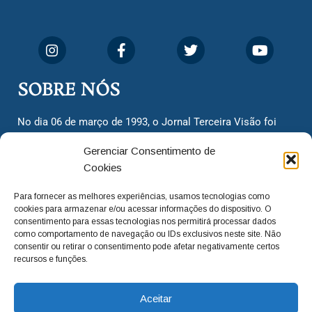
SOBRE NÓS
No dia 06 de março de 1993, o Jornal Terceira Visão foi
fundado para ser uma terceira via de notícias para os
Gerenciar Consentimento de
cidadãos valinhenses, já que naquela época só existiam
Cookies
dois jornais. Há mais de 30 anos, o jornal continua
assumindo o papel de ser a ‘voz do povo’ e continuamos
Para fornecer as melhores experiências, usamos tecnologias como
com o foco de trazer as melhores notícias. Nunca
cookies para armazenar e/ou acessar informações do dispositivo. O
deixamos de lado as necessidades do cidadão, sempre
consentimento para essas tecnologias nos permitirá processar dados
como comportamento de navegação ou IDs exclusivos neste site. Não
questionando os órgãos públicos em busca de melhorias
consentir ou retirar o consentimento pode afetar negativamente certos
para a cidade e sempre cobrando resoluções para casos
recursos e funções.
‘esquecidos’. Informar é a nossa missão!
Aceitar